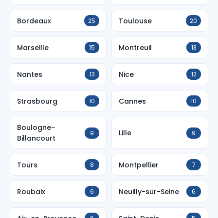
Bordeaux
Toulouse
25
20
Marseille
Montreuil
15
13
Nantes
Nice
13
12
Strasbourg
Cannes
10
10
Boulogne-
Lille
9
9
Billancourt
Tours
Montpellier
8
7
Roubaix
Neuilly-sur-Seine
6
6