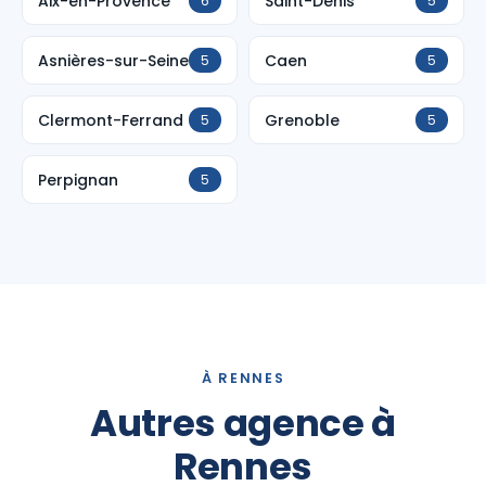
Aix-en-Provence
Saint-Denis
6
5
Asnières-sur-Seine
Caen
5
5
Clermont-Ferrand
Grenoble
5
5
Perpignan
5
À RENNES
Autres agence à
Rennes